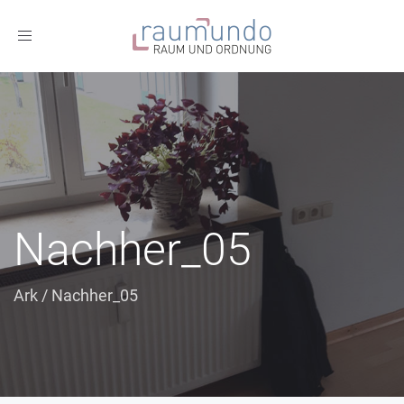
Toggle
navigation
Nachher_05
Ark
/
Nachher_05